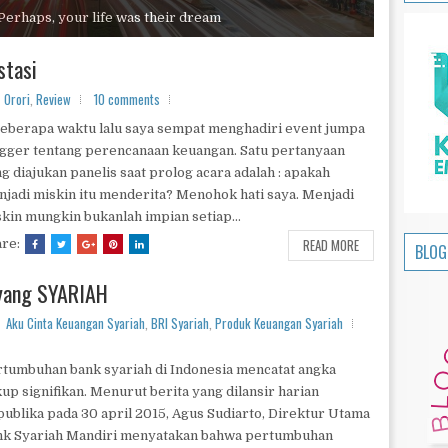
 Perhaps, your life was their dream
stasi
Orori
,
Review
10 comments
berapa waktu lalu saya sempat menghadiri event jumpa
gger tentang perencanaan keuangan. Satu pertanyaan
g diajukan panelis saat prolog acara adalah : apakah
jadi miskin itu menderita? Menohok hati saya. Menjadi
kin mungkin bukanlah impian setiap...
READ MORE
are:
BLOG
 yang SYARIAH
Aku Cinta Keuangan Syariah
,
BRI Syariah
,
Produk Keuangan Syariah
tumbuhan bank syariah di Indonesia mencatat angka
up signifikan. Menurut berita yang dilansir harian
ublika pada 30 april 2015, Agus Sudiarto, Direktur Utama
nk Syariah Mandiri menyatakan bahwa pertumbuhan