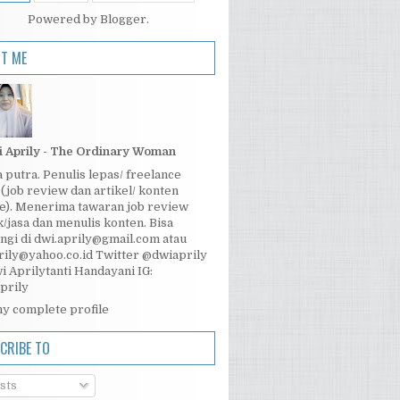
Powered by
Blogger
.
T ME
 Aprily - The Ordinary Woman
a putra. Penulis lepas/ freelance
 (job review dan artikel/ konten
e). Menerima tawaran job review
/jasa dan menulis konten. Bisa
ngi di dwi.aprily@gmail.com atau
rily@yahoo.co.id Twitter @dwiaprily
wi Aprilytanti Handayani IG:
prily
y complete profile
CRIBE TO
sts