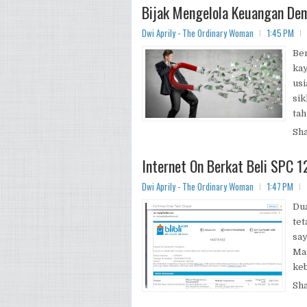
Bijak Mengelola Keuangan De
Dwi Aprily - The Ordinary Woman
1:45 PM
Ben
kay
usi
sik
tah
Sh
Internet On Berkat Beli SPC 12
Dwi Aprily - The Ordinary Woman
1:47 PM
Dua
tet
say
Mak
keb
Sh