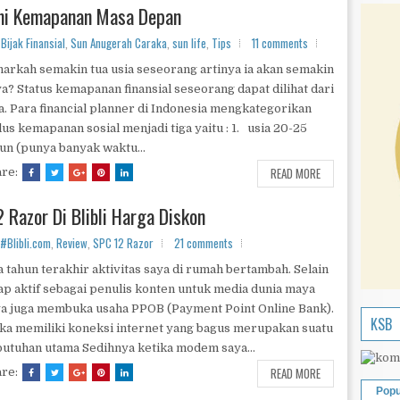
mi Kemapanan Masa Depan
Bijak Finansial
,
Sun Anugerah Caraka
,
sun life
,
Tips
11 comments
arkah semakin tua usia seseorang artinya ia akan semakin
a? Status kemapanan finansial seseorang dapat dilihat dari
a. Para financial planner di Indonesia mengkategorikan
lus kemapanan sosial menjadi tiga yaitu : 1. usia 20-25
un (punya banyak waktu...
READ MORE
are:
 Razor Di Blibli Harga Diskon
#Blibli.com
,
Review
,
SPC 12 Razor
21 comments
 tahun terakhir aktivitas saya di rumah bertambah. Selain
ap aktif sebagai penulis konten untuk media dunia maya
a juga membuka usaha PPOB (Payment Point Online Bank).
KSB
a memiliki koneksi internet yang bagus merupakan suatu
utuhan utama Sedihnya ketika modem saya...
READ MORE
are:
Popu