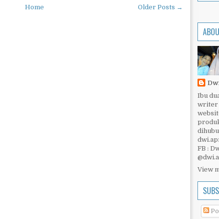
Home
Older Posts →
ABOU
Dwi
Ibu du
writer
websit
produk
dihubu
dwi.ap
FB : D
@dwi.a
View m
SUBS
Po