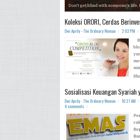
Don't get blind with someone's life.
Koleksi ORORI, Cerdas Berinve
Dwi Aprily - The Ordinary Woman
2:02 PM
Be
blo
yan
men
mis
Sh
Sosialisasi Keuangan Syariah
Dwi Aprily - The Ordinary Woman
10:27 AM
4 comments
Per
cuk
Rep
Ba