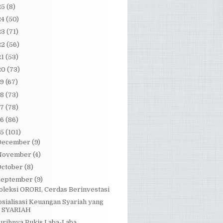
25
(8)
24
(50)
23
(71)
22
(56)
21
(53)
20
(73)
19
(67)
18
(73)
17
(78)
16
(86)
15
(101)
December
(9)
November
(4)
October
(8)
September
(9)
oleksi ORORI, Cerdas Berinvestasi
osialisasi Keuangan Syariah yang
SYARIAH
urihnya Pukis Laba-Laba