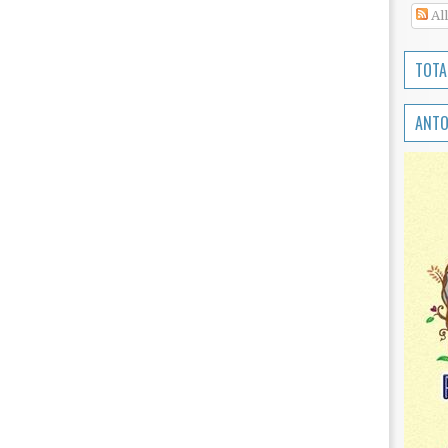
Al
TOTA
ANTO