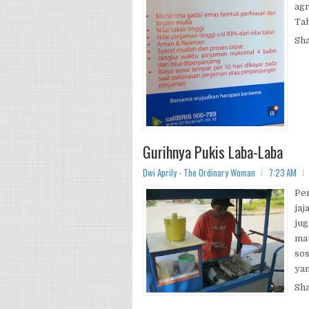
agr
Tah
Sh
Gurihnya Pukis Laba-Laba
Dwi Aprily - The Ordinary Woman
7:23 AM
Per
jaj
jug
ma
so
yan
Sh